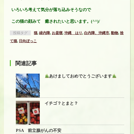
いろいろ考えて気分が落ち込みそうなので
この猫の顔みて 癒されたいと思います。(^^)/
投稿タグ
猫
,
緑内障
,
お昼寝
,
沖縄 はり
,
白内障、沖縄市
,
動物
,
捨
て猫
,
日向ぼっこ
関連記事
あけましておめでとうございます
イチゴ？とまと？
PSA 前立腺がんの不安