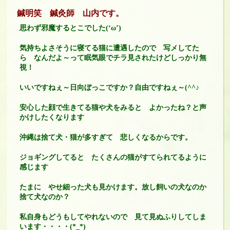
鍼明笑 鍼灸師 山内です。
思わず邪魔するとこでした(‘ω’)
気持ちよさそうに寝てる猫に遭遇したので 写メしてた
ら なんだよ～って眠気眼でチラ見されたけどしっかり無
視！
いいですねぇ～日向ぼっこですか？自由ですねぇ～(^^♪
安心した顔で生きてる猫や犬をみると よかったね？と声
かけしたくなります
沖縄は捨て犬・猫が多すぎて 悲しくなるからです。
ジョギングしてると たくさんの猫がすてられてるように
感じます
たまに やせ細った犬も見かけます。放し飼いの犬なのか
捨て犬なのか？
私自身もどうもしてやれないので 見て見ぬふりしてしま
います・・・・(*_*)