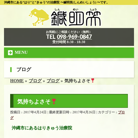
沖縄市にある”はり”と”きゅう”の治療院 〜鍼明笑(しんめいしょう) 〜です。
お気軽にご相談ください（無料）
TEL
098-969-0847
受付時間 8:30 - 18:30
MENU
ブログ
HOME
»
ブログ
»
ブログ
»
気持ちよさそ
気持ちよさそ
投稿日 : 2017年4月24日
最終更新日時 : 2017年4月26日
カテゴリー :
ブロ
グ
沖縄市にあるはりきゅう治療院