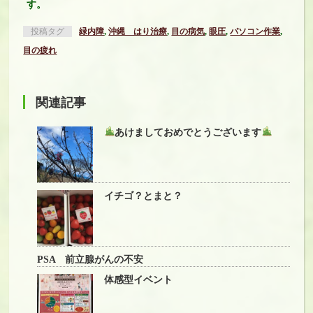
す。
投稿タグ
緑内障
,
沖縄 はり治療
,
目の病気
,
眼圧
,
パソコン作業
,
目の疲れ
関連記事
あけましておめでとうございます
イチゴ？とまと？
PSA 前立腺がんの不安
体感型イベント