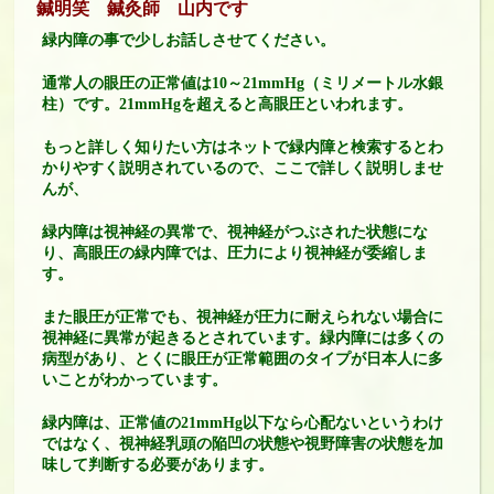
鍼明笑 鍼灸師 山内です
緑内障の事で少しお話しさせてください。
通常人の眼圧の正常値は10～21mmHg（ミリメートル水銀
柱）です。21mmHgを超えると高眼圧といわれます。
もっと詳しく知りたい方はネットで緑内障と検索するとわ
かりやすく説明されているので、ここで詳しく説明しませ
んが、
緑内障は視神経の異常
で、視神経がつぶされた状態にな
り、高眼圧の緑内障では、圧力により視神経が委縮しま
す。
また眼圧が正常でも、視神経が圧力に耐えられない場合に
視神経に異常が起きるとされています。緑内障には多くの
病型があり、とくに眼圧が正常範囲のタイプ
が日本人に多
いことがわかっています。
緑内障は、正常値の21mmHg以下なら心配ないというわけ
ではなく、視神経乳頭の陥凹の状態や視野障害の状態を加
味して判断する必要があります。