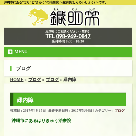
沖縄市にある”はり”と”きゅう”の治療院 〜鍼明笑(しんめいしょう) 〜です。
お気軽にご相談ください（無料）
TEL
098-969-0847
受付時間 8:30 - 18:30
MENU
ブログ
HOME
»
ブログ
»
ブログ
»
緑内障
緑内障
投稿日 : 2017年4月15日
最終更新日時 : 2017年5月4日
カテゴリー :
ブログ
沖縄市にあるはりきゅう治療院