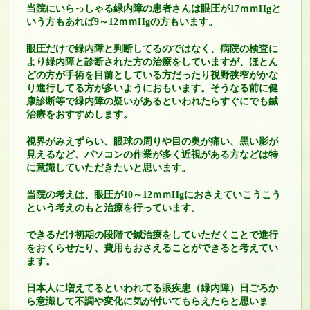
当院にいらっしゃる緑内障の患者さんは眼圧が17ｍｍHgと
いう方もあれば9～12ｍｍHgの方もいます。
眼圧だけで緑内障と判断してるのではなく、病院の検査に
より緑内障と診断された方の治療をしていますが、ほとん
どの方が手術を目前としている方だったり視野狭窄がかな
り進行してる方が多いようにおもいます。そうなる前に健
康診断等で緑内障の疑いがあるといわれたらすぐにでも鍼
治療をおすすめします。
視界がみえずらい、眼球の周りや目の奥が痛い、黒い影が
見えるなど、パソコンの作業が多く近視がある方などは特
に意識していただきたいと思います。
当院の考えは、眼圧が10～12ｍｍHgにおさえていこうこう
という考えのもと治療を行っています。
できるだけ初期の段階で鍼治療をしていただくことで進行
をおくらせたり、費用もおさえることができると考えてい
ます。
日本人に増えてるといわれてる眼疾患（緑内障）日ごろか
ら意識して不調や変化に気が付いてもらえたらと思いま